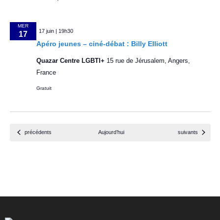
è
MER
n
17 juin | 19h30
17
Apéro jeunes – ciné-débat : Billy Elliott
e
Quazar Centre LGBTI+
15 rue de Jérusalem, Angers,
m
France
e
Gratuit
n
t
Évènements
Évènements
précédents
Aujourd’hui
suivants
s