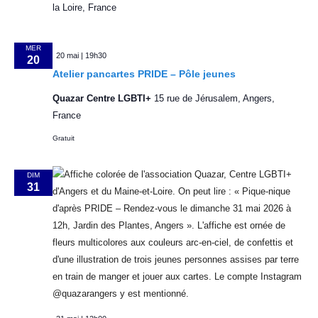
t
m
r
la Loire, France
n
i
n
e
c
o
e
MER
z
20 mai | 19h30
n
h
20
n
u
Atelier pancartes PRIDE – Pôle jeunes
d
t
e
n
Quazar Centre LGBTI+
15 rue de Jérusalem, Angers,
e
e
s
e
d
France
v
a
t
Gratuit
t
u
e
n
e
.
DIM
31
s
a
É
v
v
i
è
g
n
e
a