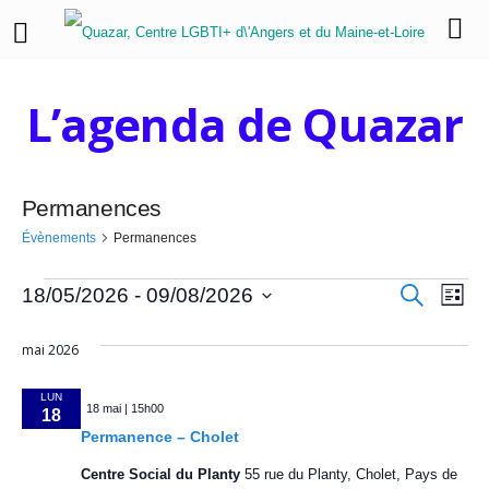
L’agenda de Quazar
Permanences
Évènements
Permanences
É
R
N
R
18/05/2026
 - 
09/08/2026
L
e
i
a
S
c
v
e
s
h
é
mai 2026
v
t
e
l
è
c
e
r
i
e
c
LUN
18 mai | 15h00
n
h
c
h
18
g
e
t
Permanence – Cholet
a
e
e
i
Centre Social du Planty
55 rue du Planty, Cholet, Pays de
o