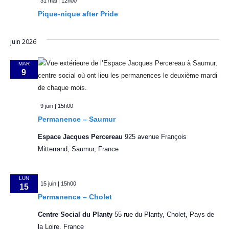
m
31 mai | 12h00
t
Pique-nique after Pride
e
i
n
juin 2026
t
o
MAR
n
9
d
e
9 juin | 15h00
Permanence – Saumur
v
Espace Jacques Percereau
925 avenue François
u
Mitterrand, Saumur, France
e
LUN
s
15 juin | 15h00
15
Permanence – Cholet
É
Centre Social du Planty
55 rue du Planty, Cholet, Pays de
v
la Loire, France