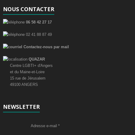
m
t
e
NOUS CONTACTER
e
i
n
m
06 58 42 27 17
t
o
e
02 41 88 87 49
n
n
Contactez-nous par mail
d
t
QUAZAR
e
s
Centre LGBTI+ d'Angers
et du Maine-et-Loire
v
15 rue de Jérusalem
u
49100 ANGERS
e
NEWSLETTER
s
É
Adresse e-mail
*
v