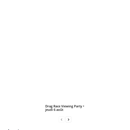
Drag Race Viewing Party •
jeudi 6 août