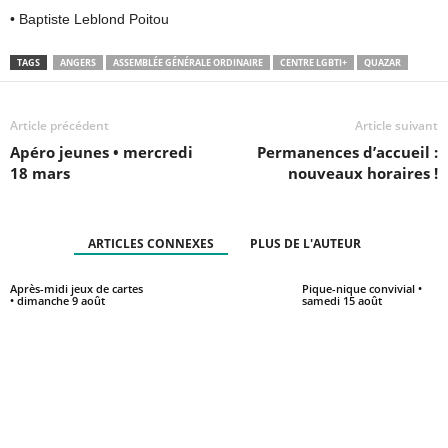
• Baptiste Leblond Poitou
TAGS
ANGERS
ASSEMBLÉE GÉNÉRALE ORDINAIRE
CENTRE LGBTI+
QUAZAR
Article précédent
Article suivant
Apéro jeunes • mercredi
Permanences d’accueil :
18 mars
nouveaux horaires !
ARTICLES CONNEXES
PLUS DE L'AUTEUR
Après-midi jeux de cartes
Pique-nique convivial •
• dimanche 9 août
samedi 15 août