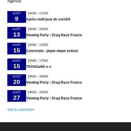
Agenda
14h30
-
17h30
AOÛT
9
Après-midi jeux de société
19h00
-
23h00
AOÛT
13
Viewing Party : Drag Race France
10h00
-
13h00
AOÛT
15
Conviviale : pique-nique estival
15h00
-
17h00
AOÛT
15
TRANSallié·e·s
19h00
-
23h00
AOÛT
20
Viewing Party : Drag Race France
19h00
-
23h00
AOÛT
27
Viewing Party : Drag Race France
Voir le calendrier