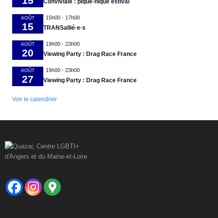
15
Conviviale : pique-nique estival
15h00
-
17h00
AOÛT
15
TRANSallié·e·s
19h00
-
23h00
AOÛT
20
Viewing Party : Drag Race France
19h00
-
23h00
AOÛT
27
Viewing Party : Drag Race France
Voir le calendrier