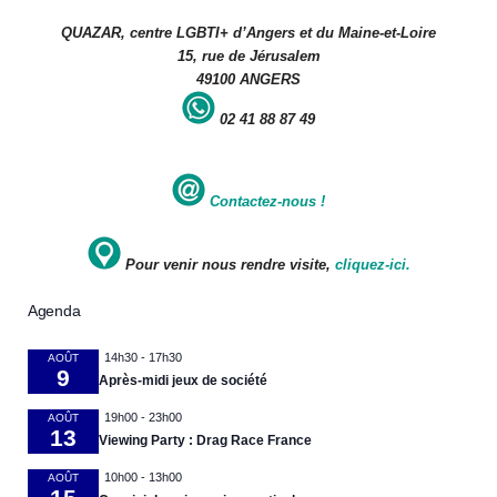
QUAZAR, centre LGBTI+ d’Angers et du Maine-et-Loire
15, rue de Jérusalem
49100 ANGERS
02 41 88 87 49
Contactez-nous !
Pour venir nous rendre visite,
cliquez-ici.
Agenda
14h30
-
17h30
AOÛT
9
Après-midi jeux de société
19h00
-
23h00
AOÛT
13
Viewing Party : Drag Race France
10h00
-
13h00
AOÛT