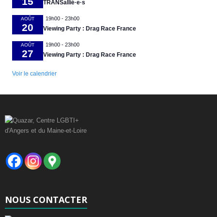
15
TRANSallié·e·s
19h00
-
23h00
AOÛT
20
Viewing Party : Drag Race France
19h00
-
23h00
AOÛT
27
Viewing Party : Drag Race France
Voir le calendrier
NOUS CONTACTER