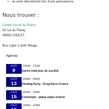
ou venir directement lors d’une permanence
Nous trouver :
Centre Social du Planty
55 rue du Planty
49300 CHOLET
Bus Ligne 2 arrêt Mauge
Agenda
14h30
-
17h30
AOÛT
9
Après-midi jeux de société
19h00
-
23h00
AOÛT
13
Viewing Party : Drag Race France
10h00
-
13h00
AOÛT
15
Conviviale : pique-nique estival
15h00
-
17h00
AOÛT