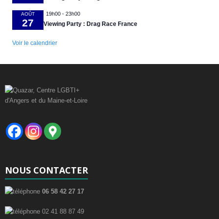
19h00
-
23h00
AOÛT
27
Viewing Party : Drag Race France
Voir le calendrier
NOUS CONTACTER
06 58 42 27 17
02 41 88 87 49