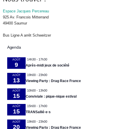
Espace Jacques Percereau
925 Av. Francois Mitterrand
49400 Saumur
Bus Ligne A arrêt Schweitzer
Agenda
14h30
-
17h30
AOÛT
9
Après-midi jeux de société
19h00
-
23h00
AOÛT
13
Viewing Party : Drag Race France
10h00
-
13h00
AOÛT
15
Conviviale : pique-nique estival
15h00
-
17h00
AOÛT
15
TRANSallié·e·s
19h00
-
23h00
AOÛT
20
Viewing Party : Drag Race France