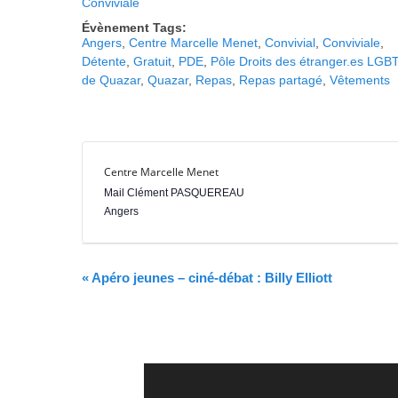
Conviviale
r
Évènement Tags:
e
Angers
,
Centre Marcelle Menet
,
Convivial
,
Conviviale
,
Détente
,
Gratuit
,
PDE
,
Pôle Droits des étranger.es LGB
de Quazar
,
Quazar
,
Repas
,
Repas partagé
,
Vêtements
Centre Marcelle Menet
Mail Clément PASQUEREAU
Angers
N
«
Apéro jeunes – ciné-débat : Billy Elliott
a
v
i
g