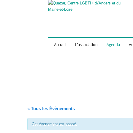
Q
u
a
z
a
r
,
Accueil
L’association
Agenda
Ac
C
e
n
t
r
e
L
G
B
T
« Tous les Évènements
I
+
d
Cet évènement est passé.
'