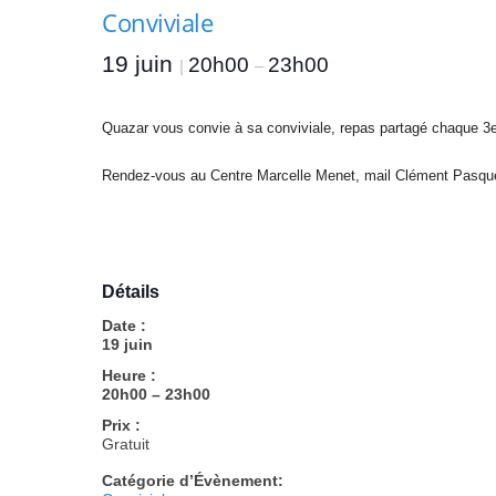
A
Conviviale
n
g
19 juin
20h00
23h00
|
–
e
r
s
Quazar vous convie à sa conviviale, repas partagé chaque 3e
e
t
Rendez-vous au Centre Marcelle Menet, mail Clément Pasquer
d
u
M
a
i
Détails
n
Date :
e
19 juin
-
Heure :
e
20h00 – 23h00
t
-
Prix :
Gratuit
L
o
Catégorie d’Évènement:
i