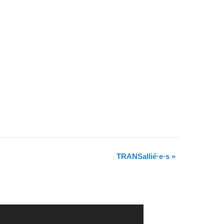
TRANSallié·e·s
»