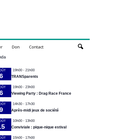
er
Don
Contact
nda
19h00
-
21h00
OÛT
6
TRANSparents
19h00
-
23h00
OÛT
6
Viewing Party : Drag Race France
14h30
-
17h30
OÛT
9
Après-midi jeux de société
10h00
-
13h00
OÛT
15
Conviviale : pique-nique estival
15h00
-
17h00
OÛT