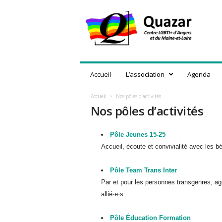
Q
u
a
z
a
r
,
Accueil
L’association
Agenda
C
e
Accueil
Nos pôles d’activités
n
Nos pôles d’activités
t
r
e
Pôle Jeunes 15-25
L
Accueil, écoute et convivialité avec les 
G
B
Pôle Team Trans Inter
T
I
Par et pour les personnes transgenres, ag
+
allié·e·s
d
'
Pôle Éducation Formation