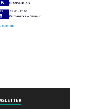
15
TRANSallié·e·s
15h00
-
17h00
EP
8
Permanence – Saumur
le calendrier
WSLETTER