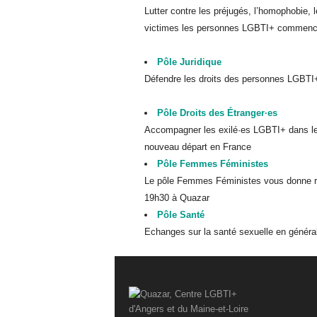
A
Lutter contre les préjugés, l’homophobie, 
n
victimes les personnes LGBTI+ commence 
g
e
r
Pôle Juridique
s
Défendre les droits des personnes LGBTI
e
t
Pôle Droits des Étranger·es
d
Accompagner les exilé·es LGBTI+ dans leu
u
nouveau départ en France
M
Pôle Femmes Féministes
a
i
Le pôle Femmes Féministes vous donne re
n
19h30 à Quazar
e
Pôle Santé
-
Echanges sur la santé sexuelle en général,
e
t
-
L
o
i