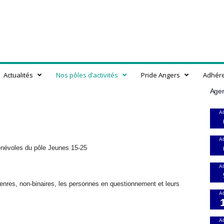
Actualités
Nos pôles d’activités
Pride Angers
Adhér
Age
A
A
bénévoles du pôle Jeunes 15-25
A
enres, non-binaires, les personnes en questionnement et leurs
A
A