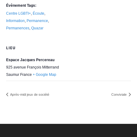
Évènement Tags:
Centre LGBTI+
,
Écoute
,
Information
,
Permanence
,
Permanences
,
Quazar
LIEU
Espace Jacques Percereau
925 avenue François Mitterrand
Saumur
France
+ Google Map
Après-midi jeux de société
Conviviale