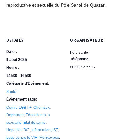
reproductive et sexuelle du Pôle Santé de Quazar.
DÉTAILS
ORGANISATEUR
Date :
Pôle santé
Téléphone
9 août 2025
06 58 42 27 17
Heure :
14h30 - 16h30
Catégorie d’Évènement:
Santé
Évènement Tags:
Centre LGBTI+
,
Chemsex
,
Dépistage
,
Éducation à la
sexualité
,
Etat de santé
,
Hépatites B/C
,
Information
,
IST
,
Lutte contre le VIH
,
Monkeypox
,