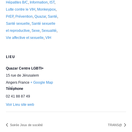
Hépatites B/C
,
Information
,
IST
,
Lutte contre le VIH
,
Monkeypox
,
PrEP
,
Prévention
,
Quazar
,
Santé
,
Santé sexuelle
,
Santé sexuelle
et reproductive
,
Sexe
,
Sexualité
,
Vie affective et sexuelle
,
VIH
LIEU
Quazar Centre LGBTI+
15 rue de Jérusalem
Angers
France
+ Google Map
Téléphone
02 41 88 87 49
Voir Lieu site web
Soirée Jeux de société
TRANS@