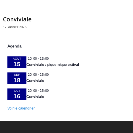
Conviviale
12 janvier 2026
Agenda
10h00
-
13h00
AOÛT
15
Conviviale : pique-nique estival
20h00
-
23h00
SEP
18
Conviviale
20h00
-
23h00
OCT
16
Conviviale
Voir le calendrier