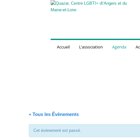
Q
u
a
z
a
r
,
Accueil
L’association
Agenda
Ac
C
e
n
t
r
e
L
G
B
T
« Tous les Évènements
I
+
d
Cet évènement est passé.
'