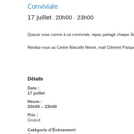
A
Conviviale
n
g
17 juillet
20h00
23h00
|
–
e
r
s
Quazar vous convie à sa conviviale, repas partagé chaque 3e
e
t
Rendez-vous au Centre Marcelle Menet, mail Clément Pasquer
d
u
M
a
i
Détails
n
Date :
e
17 juillet
-
Heure :
e
20h00 – 23h00
t
-
Prix :
Gratuit
L
o
Catégorie d’Évènement:
i