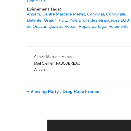
Conviviale
r
Évènement Tags:
e
Angers
,
Centre Marcelle Menet
,
Convivial
,
Conviviale
,
Détente
,
Gratuit
,
PDE
,
Pôle Droits des étranger.es LGB
de Quazar
,
Quazar
,
Repas
,
Repas partagé
,
Vêtements
Centre Marcelle Menet
Mail Clément PASQUEREAU
Angers
N
«
Viewing Party : Drag Race France
a
v
i
g