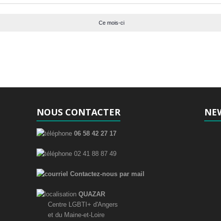
n
n
n
s
s
s
t
t
t
Ce mois-ci
s
s
s
NOUS CONTACTER
NE
06 58 42 27 17
02 41 88 87 49
Contactez-nous par mail
QUAZAR
Centre LGBTI+ d'Angers
et du Maine-et-Loire