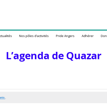
ctualités
Nos pôles d’activités
Pride Angers
Adhérer
Don
L’agenda de Quazar
ants
.