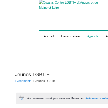
Q
u
a
z
a
r
,
Accueil
L’association
Agenda
A
C
e
n
t
r
e
L
G
Jeunes LGBTI+
B
Évènements
Jeunes LGBTI+
T
I
É
+
d
Aucun résultat trouvé pour cette vue. Passer aux
évènements suiv
N
v
'
o
t