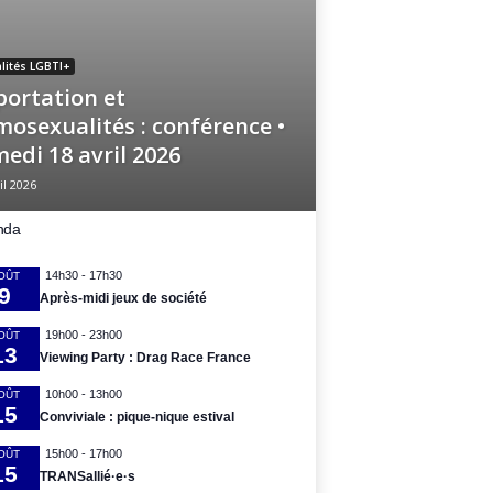
lités LGBTI+
ortation et
osexualités : conférence •
edi 18 avril 2026
il 2026
nda
14h30
-
17h30
OÛT
9
Après-midi jeux de société
19h00
-
23h00
OÛT
13
Viewing Party : Drag Race France
10h00
-
13h00
OÛT
15
Conviviale : pique-nique estival
15h00
-
17h00
OÛT
15
TRANSallié·e·s