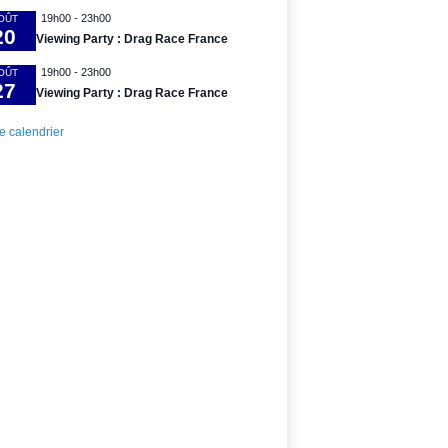
19h00
-
23h00
OÛT
20
Viewing Party : Drag Race France
19h00
-
23h00
OÛT
27
Viewing Party : Drag Race France
le calendrier