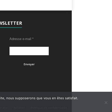
WSLETTER
Adresse e-mail
*
 site, nous supposerons que vous en êtes satisfait.
un don
Adhérer
Politique de confidentialité