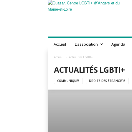
Q
u
a
z
a
r
,
Accueil
L’association
Agenda
C
e
Accueil
Actualités LGBTI+
n
t
ACTUALITÉS LGBTI+
r
e
COMMUNIQUÉS
DROITS DES ÉTRANGERS
L
G
B
T
I
+
d
'