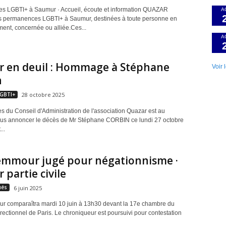
 LGBTI+ à Saumur · Accueil, écoute et information QUAZAR
A
 permanences LGBTI+ à Saumur, destinées à toute personne en
ent, concernée ou alliée.Ces...
A
r en deuil : Hommage à Stéphane
Voir 
n
LGBTI+
28 octobre 2025
 du Conseil d'Administration de l'association Quazar est au
ous annoncer le décès de Mr Stéphane CORBIN ce lundi 27 octobre
...
Zemmour jugé pour négationnisme ·
 partie civile
ués
6 juin 2025
r comparaîtra mardi 10 juin à 13h30 devant la 17e chambre du
rectionnel de Paris. Le chroniqueur est poursuivi pour contestation