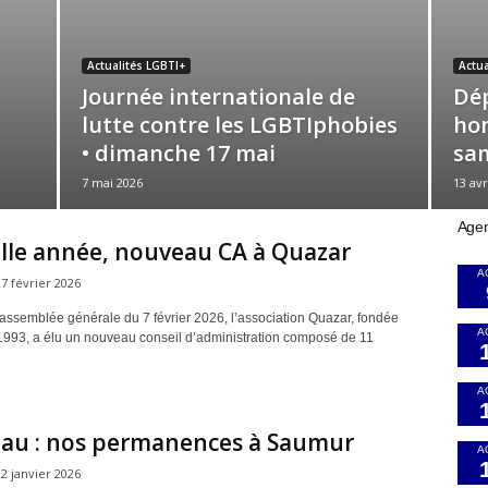
Actualités LGBTI+
Actua
Journée internationale de
Dép
lutte contre les LGBTIphobies
hom
• dimanche 17 mai
sam
7 mai 2026
13 avr
Age
lle année, nouveau CA à Quazar
A
7 février 2026
 assemblée générale du 7 février 2026, l’association Quazar, fondée
A
1993, a élu un nouveau conseil d’administration composé de 11
A
au : nos permanences à Saumur
A
2 janvier 2026