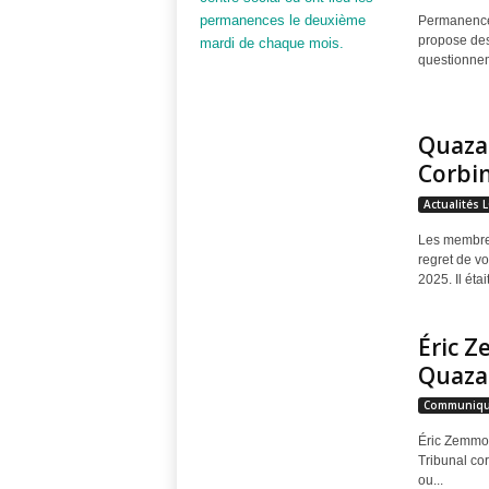
r
Permanences
propose des
e
questionnem
Quaza
Corbi
Actualités 
Les membres
regret de v
2025. Il était
Éric 
Quazar
Communiq
Éric Zemmou
Tribunal cor
ou...