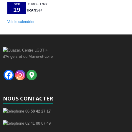
15h00
-
17h00
SEP
19
TRANS@
Voir le calendrier
NOUS CONTACTER
06 58 42 27 17
02 41 88 87 49