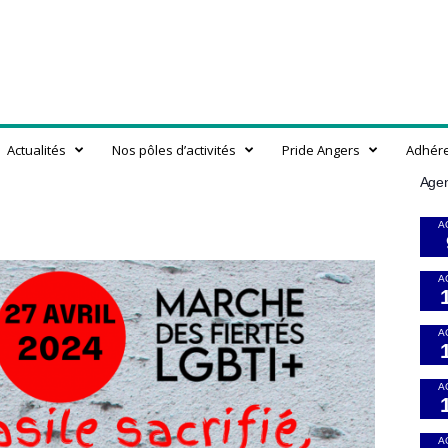
Actualités
Nos pôles d’activités
Pride Angers
Adhér
Age
A
A
A
A
A