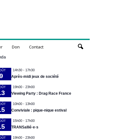
er
Don
Contact
nda
14h30
-
17h30
OÛT
9
Après-midi jeux de société
19h00
-
23h00
OÛT
13
Viewing Party : Drag Race France
10h00
-
13h00
OÛT
15
Conviviale : pique-nique estival
15h00
-
17h00
OÛT
15
TRANSallié·e·s
19h00
-
23h00
OÛT