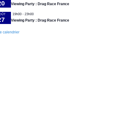
20
Viewing Party : Drag Race France
19h00
-
23h00
OÛT
27
Viewing Party : Drag Race France
le calendrier