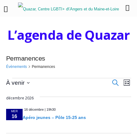
L’agenda de Quazar
Permanences
Évènements
Permanences
É
R
N
R
À venir
L
e
i
a
S
c
v
e
s
h
é
décembre 2026
v
t
e
l
è
c
e
r
i
e
16 décembre | 19h30
c
MER
n
h
c
h
16
g
Apéro jeunes – Pôle 15-25 ans
e
t
a
e
e
i
o