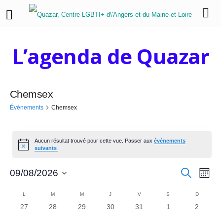
L’agenda de Quazar
Chemsex
Évènements
Chemsex
É
Aucun résultat trouvé pour cette vue. Passer aux
évènements
N
v
suivants
.
o
t
è
R
N
i
R
09/08/2026
M
c
e
o
a
S
e
n
c
e
C
i
h
é
L
LUNDI
M
MARDI
M
MERCREDI
J
JEUDI
V
VENDREDI
S
SAMEDI
D
DIMANC
v
s
e
e
l
0
0
0
0
0
0
0
27
28
29
30
31
1
2
c
a
r
i
e
é
é
é
é
é
é
é
c