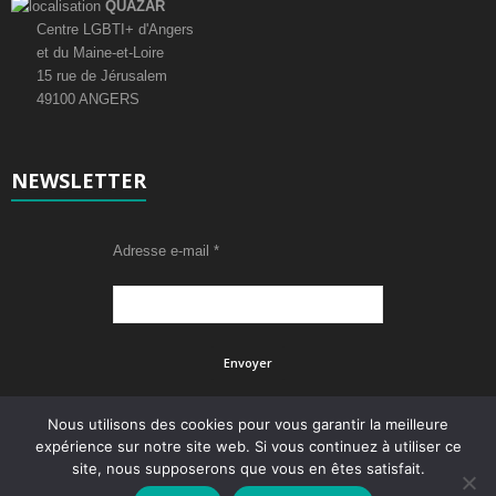
QUAZAR
É
Centre LGBTI+ d'Angers
et du Maine-et-Loire
v
15 rue de Jérusalem
49100 ANGERS
è
n
NEWSLETTER
e
m
Adresse e-mail
*
e
n
t
s
Nous utilisons des cookies pour vous garantir la meilleure
expérience sur notre site web. Si vous continuez à utiliser ce
site, nous supposerons que vous en êtes satisfait.