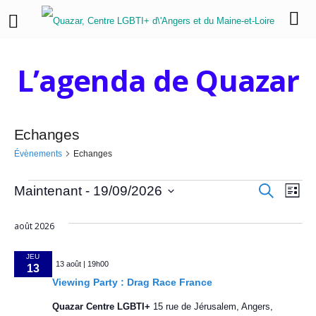
L’agenda de Quazar
Echanges
Évènements
Echanges
É
R
N
R
Maintenant
 - 
19/09/2026
L
e
i
a
S
c
v
e
s
h
é
août 2026
v
t
e
l
è
c
e
r
i
e
c
JEU
13 août | 19h00
n
h
c
h
13
g
e
t
Viewing Party : Drag Race France
a
e
e
i
Quazar Centre LGBTI+
15 rue de Jérusalem, Angers,
o