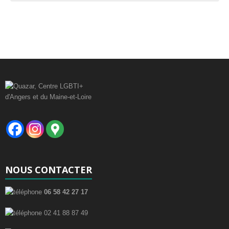
è
n
e
m
e
n
t
s
NOUS CONTACTER
06 58 42 27 17
02 41 88 87 49