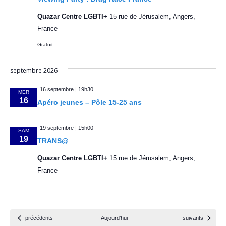
m
t
e
Quazar Centre LGBTI+
15 rue de Jérusalem, Angers,
i
France
n
t
o
Gratuit
n
septembre 2026
d
16 septembre | 19h30
MER
16
Apéro jeunes – Pôle 15-25 ans
e
v
19 septembre | 15h00
SAM
19
TRANS@
u
Quazar Centre LGBTI+
15 rue de Jérusalem, Angers,
e
France
s
É
v
Évènements
Évènements
précédents
Aujourd’hui
suivants