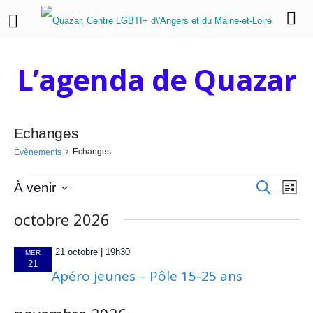
L’agenda de Quazar
Echanges
Echanges
Évènements
É
R
N
À venir
R
L
e
S
a
i
v
e
octobre 2026
c
é
s
v
h
l
è
c
t
e
i
e
21 octobre | 19h30
e
MER
r
c
n
h
21
g
Apéro jeunes – Pôle 15-25 ans
c
t
a
e
e
h
i
e
o