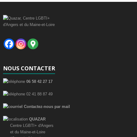
m
t
e
i
n
t
o
n
d
e
NOUS CONTACTER
v
06 58 42 27 17
u
02 41 88 87 49
e
Contactez-nous par mail
s
QUAZAR
É
Centre LGBTI+ d'Angers
v
et du Maine-et-Loire