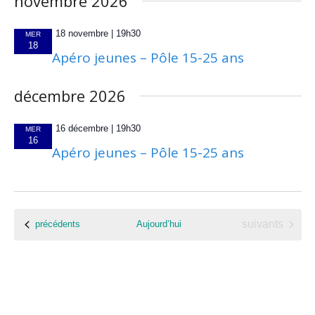
t
novembre 2026
m
r
n
i
n
e
c
18 novembre | 19h30
e
MER
o
18
z
Apéro jeunes – Pôle 15-25 ans
n
h
n
u
d
n
t
e
décembre 2026
e
e
s
e
d
v
a
16 décembre | 19h30
MER
t
t
16
u
Apéro jeunes – Pôle 15-25 ans
e
n
e
.
s
a
É
v
Évènements
Évènements
suivants
précédents
Aujourd’hui
v
i
è
g
n
e
a