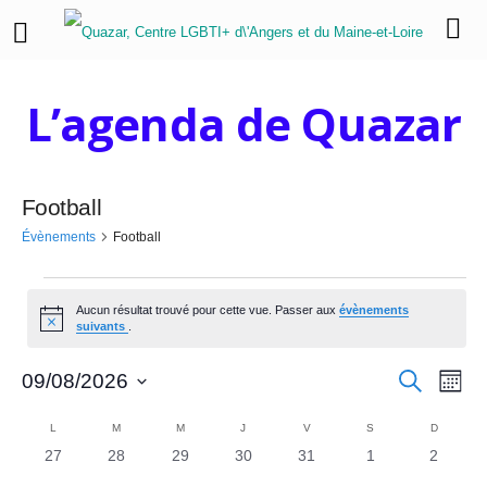
L’agenda de Quazar
Football
Évènements
Football
É
Aucun résultat trouvé pour cette vue. Passer aux
évènements
N
v
suivants
.
o
t
è
R
N
i
R
09/08/2026
M
c
e
o
a
S
e
n
c
e
C
i
h
é
L
LUNDI
M
MARDI
M
MERCREDI
J
JEUDI
V
VENDREDI
S
SAMEDI
D
DIMANC
v
s
e
e
l
0
0
0
0
0
0
0
27
28
29
30
31
1
2
c
a
r
i
e
é
é
é
é
é
é
é
c