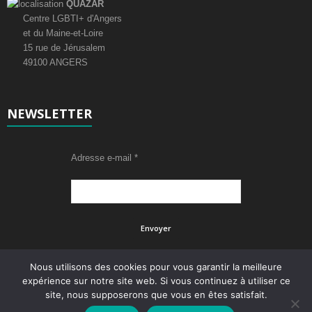
QUAZAR
É
Centre LGBTI+ d'Angers
et du Maine-et-Loire
v
15 rue de Jérusalem
49100 ANGERS
è
n
NEWSLETTER
e
m
Adresse e-mail
*
e
n
t
s
Nous utilisons des cookies pour vous garantir la meilleure
expérience sur notre site web. Si vous continuez à utiliser ce
site, nous supposerons que vous en êtes satisfait.