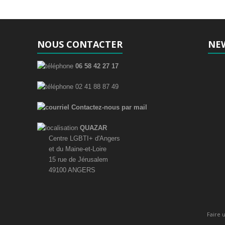
NOUS CONTACTER
NE
06 58 42 27 17
02 41 88 87 49
Contactez-nous par mail
QUAZAR
Centre LGBTI+ d'Angers
et du Maine-et-Loire
15 rue de Jérusalem
49100 ANGERS
Faire 