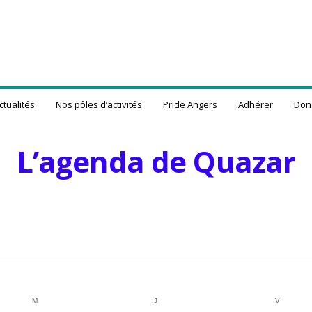
ctualités
Nos pôles d’activités
Pride Angers
Adhérer
Don
L’agenda de Quazar
M
MERCREDI
J
JEUDI
V
VENDRED