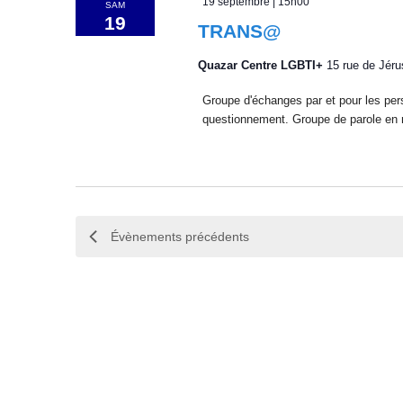
19 septembre | 15h00
SAM
e
r
t
19
v
r
TRANS@
e
e
É
.
i
v
Quazar Centre LGBTI+
15 rue de Jér
è
g
Groupe d'échanges par et pour les per
n
questionnement. Groupe de parole en n
e
a
m
e
t
n
i
t
s
o
p
Évènements
précédents
a
n
r
m
d
o
t
e
-
v
c
l