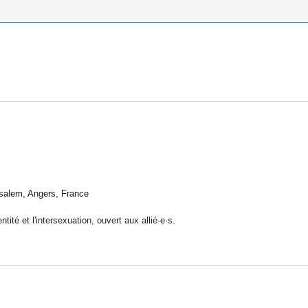
usalem, Angers, France
ité et l'intersexuation, ouvert aux allié·e·s.