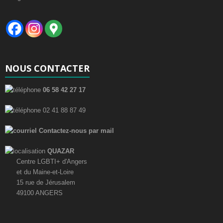
m
t
e
e
i
n
m
t
o
e
n
NOUS CONTACTER
n
d
t
06 58 42 27 17
e
s
02 41 88 87 49
v
Contactez-nous par mail
u
QUAZAR
e
Centre LGBTI+ d'Angers
et du Maine-et-Loire
s
15 rue de Jérusalem
49100 ANGERS
É
v