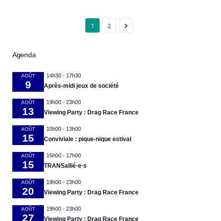
1
2
Agenda
14h30
-
17h30
AOÛT
9
Après-midi jeux de société
19h00
-
23h00
AOÛT
13
Viewing Party : Drag Race France
10h00
-
13h00
AOÛT
15
Conviviale : pique-nique estival
15h00
-
17h00
AOÛT
15
TRANSallié·e·s
19h00
-
23h00
AOÛT
20
Viewing Party : Drag Race France
19h00
-
23h00
AOÛT
27
Viewing Party : Drag Race France