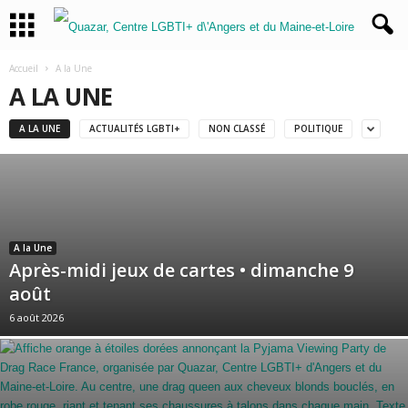
Accueil
A la Une
A LA UNE
A LA UNE
ACTUALITÉS LGBTI+
NON CLASSÉ
POLITIQUE
A la Une
Après-midi jeux de cartes • dimanche 9
août
6 août 2026