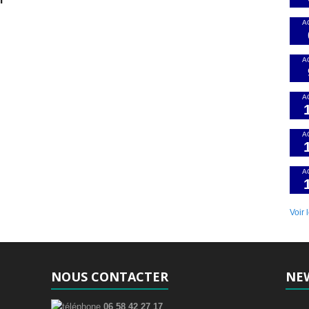
A
A
A
A
A
Voir 
NOUS CONTACTER
NE
06 58 42 27 17