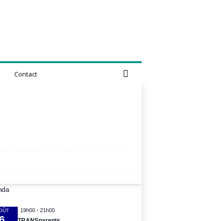
Contact
nda
19h00
-
21h00
OÛT
6
TRANSparents