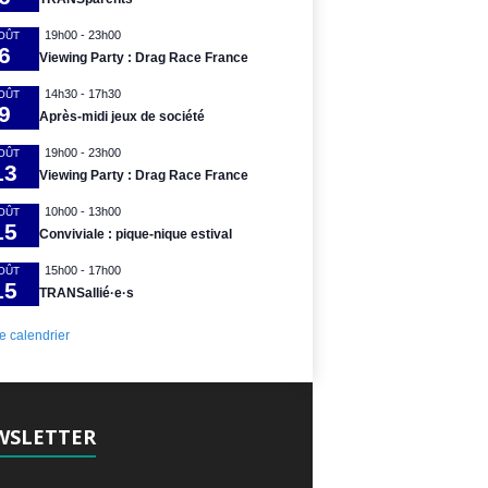
19h00
-
23h00
OÛT
6
Viewing Party : Drag Race France
14h30
-
17h30
OÛT
9
Après-midi jeux de société
19h00
-
23h00
OÛT
13
Viewing Party : Drag Race France
10h00
-
13h00
OÛT
15
Conviviale : pique-nique estival
15h00
-
17h00
OÛT
15
TRANSallié·e·s
le calendrier
WSLETTER