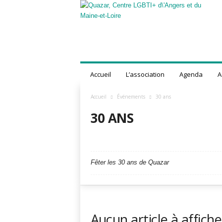
Q
u
a
z
a
r
,
Accueil
L’association
Agenda
A
C
e
Accueil
Événements
30 ans
n
t
30 ANS
r
e
30 ANS
CÉRÉMONIE
TEAM TRANS INTE
L
G
B
Fêter les 30 ans de Quazar
T
I
+
d
'
Aucun article à affiche