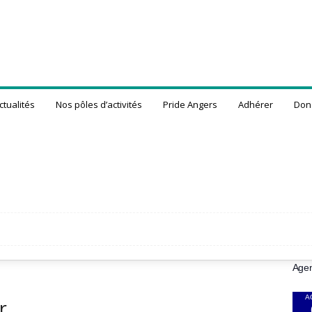
ctualités
Nos pôles d’activités
Pride Angers
Adhérer
Don
R
Age
A
r