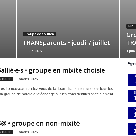
Grou
Gro
Groupe de soutien
TRANSparents • jeudi 7 juillet
TR
30 juin 2026
1 juin
Age
llié·e·s • groupe en mixité choisie
S
soutien
6 janvier 2026
es Le nouveau rendez-vous de la Team Trans Inter, une fois tous les
S
n groupe de parole et d’échange sur les transidentités spécialement
S
@ • groupe en non-mixité
S
soutien
6 janvier 2026