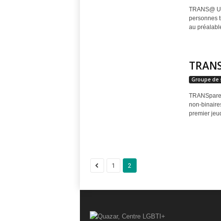
r
TRANS@ Un g
personnes t
e
au préalable
TRANS
Groupe de 
TRANSparen
non-binaires
premier jeudi
1
2