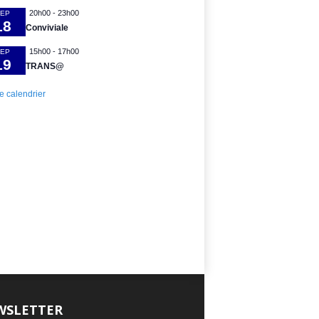
20h00
-
23h00
EP
18
Conviviale
15h00
-
17h00
EP
19
TRANS@
le calendrier
WSLETTER