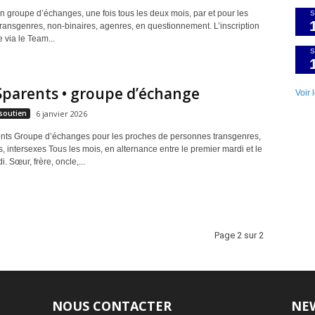
roupe d’échanges, une fois tous les deux mois, par et pour les
S
ransgenres, non-binaires, agenres, en questionnement. L’inscription
 via le Team...
S
parents • groupe d’échange
Voir 
soutien
6 janvier 2026
ts Groupe d’échanges pour les proches de personnes transgenres,
, intersexes Tous les mois, en alternance entre le premier mardi et le
. Sœur, frère, oncle,...
Page 2 sur 2
NOUS CONTACTER
NE