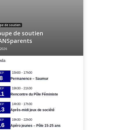
pe de soutien
upe de soutien
ANSparents
 2026
nda
15h00
-
17h00
EP
8
Permanence – Saumur
19h30
-
21h30
EP
11
Rencontre du Pôle Féministe
14h30
-
17h30
EP
13
Après-midi jeux de société
19h30
-
22h00
EP
16
Apéro jeunes – Pôle 15-25 ans