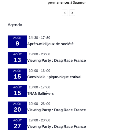
permanences à Saumur
Agenda
14h30
-
17h30
AOÛT
9
Après-midi jeux de société
19h00
-
23h00
AOÛT
13
Viewing Party : Drag Race France
10h00
-
13h00
AOÛT
15
Conviviale : pique-nique estival
15h00
-
17h00
AOÛT
15
TRANSallié·e·s
19h00
-
23h00
AOÛT
20
Viewing Party : Drag Race France
19h00
-
23h00
AOÛT
27
Viewing Party : Drag Race France