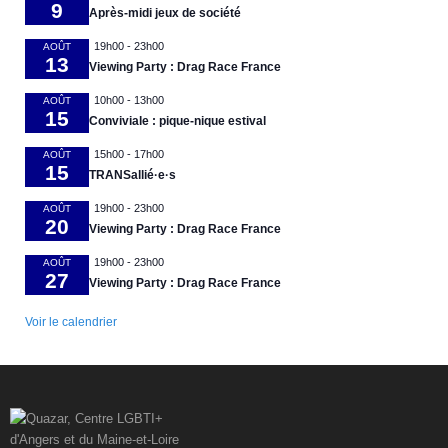
9
Après-midi jeux de société
19h00
-
23h00
AOÛT
13
Viewing Party : Drag Race France
10h00
-
13h00
AOÛT
15
Conviviale : pique-nique estival
15h00
-
17h00
AOÛT
15
TRANSallié·e·s
19h00
-
23h00
AOÛT
20
Viewing Party : Drag Race France
19h00
-
23h00
AOÛT
27
Viewing Party : Drag Race France
Voir le calendrier