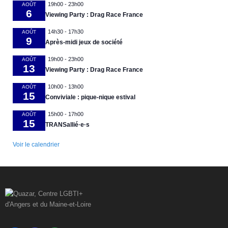
19h00
-
23h00
AOÛT
6
Viewing Party : Drag Race France
14h30
-
17h30
AOÛT
9
Après-midi jeux de société
19h00
-
23h00
AOÛT
13
Viewing Party : Drag Race France
10h00
-
13h00
AOÛT
15
Conviviale : pique-nique estival
15h00
-
17h00
AOÛT
15
TRANSallié·e·s
Voir le calendrier