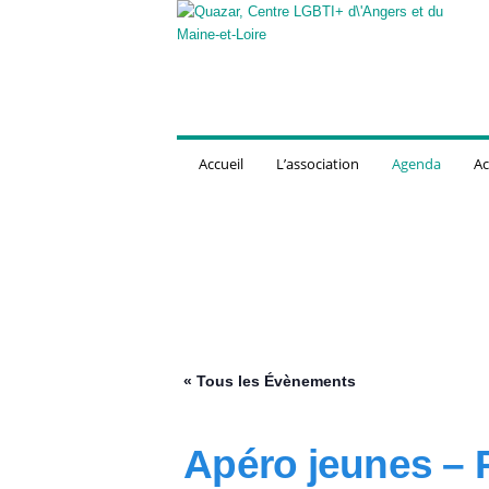
Q
u
a
z
a
r
,
Accueil
L’association
Agenda
Ac
C
e
n
t
r
e
L
G
B
T
« Tous les Évènements
I
+
d
Apéro jeunes – 
'