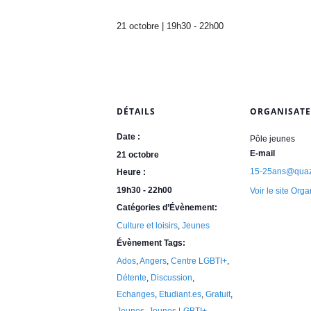
A
n
21 octobre | 19h30
-
22h00
g
e
r
s
e
t
DÉTAILS
ORGANISAT
d
u
Date :
Pôle jeunes
M
E-mail
21 octobre
a
15-25ans@quaza
Heure :
i
19h30 - 22h00
n
Voir le site Org
e
Catégories d’Évènement:
-
Culture et loisirs
,
Jeunes
e
Évènement Tags:
t
Ados
,
Angers
,
Centre LGBTI+
,
-
Détente
,
Discussion
,
L
o
Echanges
,
Etudiant.es
,
Gratuit
,
i