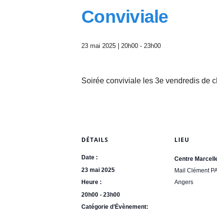
A
Conviviale
n
g
e
r
23 mai 2025 | 20h00
-
23h00
s
e
t
Soirée conviviale les 3e vendredis de 
d
u
M
a
i
n
DÉTAILS
LIEU
e
-
Date :
Centre Marcell
e
23 mai 2025
Mail Clément
t
Heure :
Angers
-
L
20h00 - 23h00
o
Catégorie d’Évènement:
i