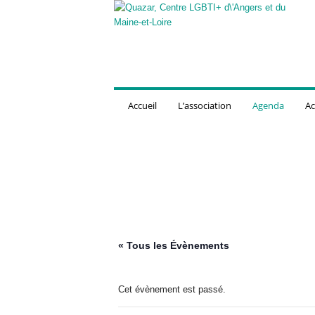
Q
u
a
z
a
r
,
Accueil
L’association
Agenda
Ac
C
e
n
t
r
e
L
G
B
T
« Tous les Évènements
I
+
d
Cet évènement est passé.
'