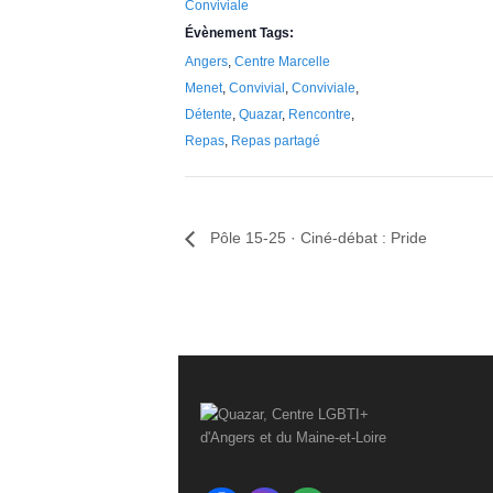
Conviviale
r
Évènement Tags:
e
Angers
,
Centre Marcelle
Menet
,
Convivial
,
Conviviale
,
Détente
,
Quazar
,
Rencontre
,
Repas
,
Repas partagé
Pôle 15-25 · Ciné-débat : Pride