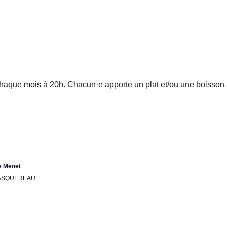
chaque mois à 20h. Chacun·e apporte un plat et/ou une boisson à
e Menet
 PASQUEREAU