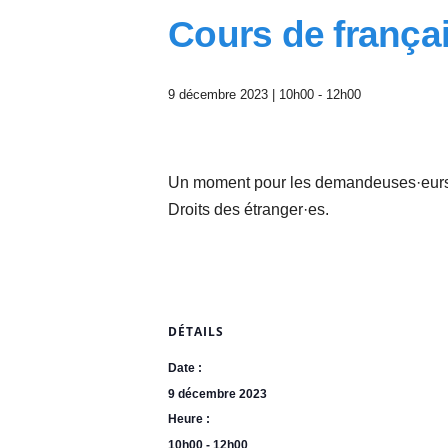
A
Cours de frança
n
g
e
r
9 décembre 2023 | 10h00
-
12h00
s
e
t
d
Un moment pour les demandeuses·eurs d’
u
Droits des étranger·es.
M
a
i
n
e
-
DÉTAILS
e
t
Date :
-
9 décembre 2023
L
Heure :
o
i
10h00 - 12h00