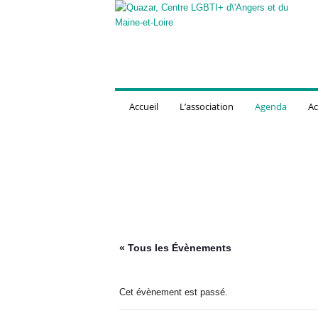
Q
u
a
z
a
r
,
Accueil
L’association
Agenda
Ac
C
e
n
t
r
e
L
G
B
T
« Tous les Évènements
I
+
d
Cet évènement est passé.
'