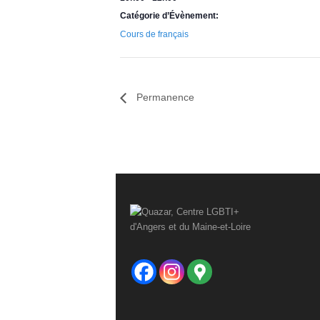
r
Catégorie d’Évènement:
e
Cours de français
Permanence