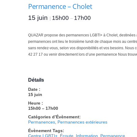
A
Permanence – Cholet
n
g
15 juin
15h00
17h00
|
–
e
r
s
QUAZAR propose des permanences LGBTI+ à Cholet, destinées à to
e
permanences ont lieu le troisième lundi de chaque mois au centre 
t
sans rendez-vous, selon vos disponibilités et vos besoins. Nous 
d
42 27 17 ou venir directement lors d’une permanence Nous trouv
u
M
a
i
Détails
n
Date :
e
15 juin
-
Heure :
e
15h00 – 17h00
t
-
Catégories d’Évènement:
Permanences
,
Permanences extérieures
L
o
Évènement Tags:
Centre LGBTI+
i
,
Écoute
,
Information
,
Permanence
,