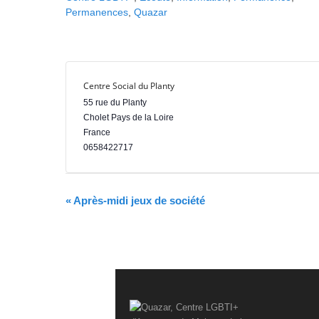
Permanences
r
,
Quazar
e
Centre Social du Planty
55 rue du Planty
Cholet
Pays de la Loire
France
0658422717
N
«
Après-midi jeux de société
a
v
i
g
a