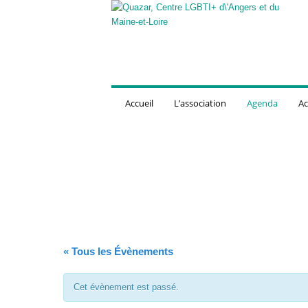
Q
u
a
z
a
r
,
Accueil
L’association
Agenda
Ac
C
e
n
t
r
e
L
G
B
T
« Tous les Évènements
I
+
d
Cet évènement est passé.
'