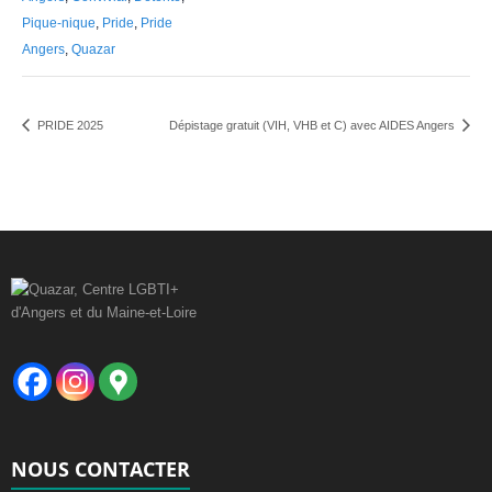
Pique-nique
,
Pride
,
Pride
Angers
,
Quazar
PRIDE 2025
Dépistage gratuit (VIH, VHB et C) avec AIDES Angers
NOUS CONTACTER