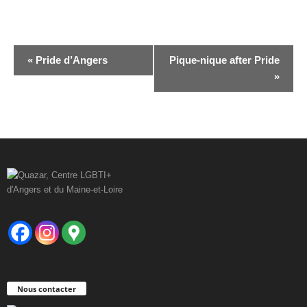
N
«
Pride d’Angers
Pique-nique after Pride
a
»
v
i
g
a
t
i
o
n
É
v
Nous contacter
è