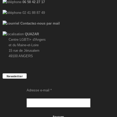
06 58 42 27 17
n
e
02 41 88 87 49
m
Contactez-nous par mail
e
QUAZAR
n
Centre LGBTI+ d'Angers
t
et du Maine-et-Loire
15 rue de Jérusalem
49100 ANGERS
Newsletter
Adresse e-mail
*