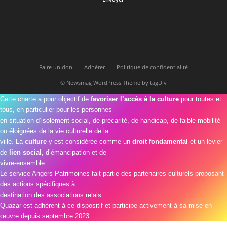
Faire un don
Adhérer
Politique de confidentialité
© Newsmag WordPress Theme by tagDiv
Cette charte a pour objectif de
favoriser l’accès à la culture
pour toutes et
tous, en particulier pour les personnes
en situation d’isolement social, de précarité, de handicap, de faible mobilité
ou éloignées de la vie culturelle de la
ville. La
culture
y est considérée comme un
droit fondamental
et un levier
de
lien social
, d’émancipation et de
vivre-ensemble.
Le service Angers Patrimoines fait partie des partenaires culturels proposant
des actions spécifiques à
destination des associations relais.
Quazar est adhérent à ce dispositif et participe activement à sa mise en
œuvre depuis septembre 2023.