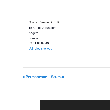
r
e
Quazar Centre LGBTI+
15 rue de Jérusalem
Angers
France
02 41 88 87 49
Voir Lieu site web
N
«
Permanence – Saumur
a
v
i
g