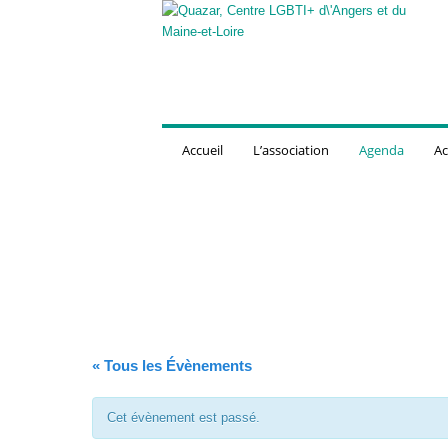
Q
u
a
z
a
r
,
Accueil
L’association
Agenda
Ac
C
e
n
t
r
e
L
G
B
T
« Tous les Évènements
I
+
d
Cet évènement est passé.
'