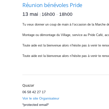
A
Réunion bénévoles Pride
n
g
13 mai
16h00
18h00
|
–
e
r
Tu veux donner un coup de main à l’occasion de la Marche d
s
e
Montage ou démontage du Village, service au Pride Café, accue
t
d
Toute aide est la bienvenue alors n’hésite pas à venir te ren
u
M
Toute aide est la bienvenue alors n’hésite pas à venir te ren
a
i
n
e
-
e
Quazar
t
06 58 42 27 17
-
L
Voir le site Organisateur
o
*protected email*
i