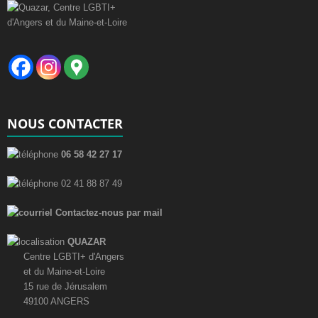
a
t
i
o
n
É
NOUS CONTACTER
v
è
06 58 42 27 17
n
02 41 88 87 49
e
Contactez-nous par mail
m
e
QUAZAR
Centre LGBTI+ d'Angers
n
et du Maine-et-Loire
t
15 rue de Jérusalem
49100 ANGERS