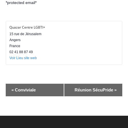
*protected email*
Quazar Centre LGBTI+
15 rue de Jérusalem
Angers
France
02 41 88 87 49
Voir Lieu site web
N
«
Conviviale
Réunion SécuPride
»
a
v
i
g