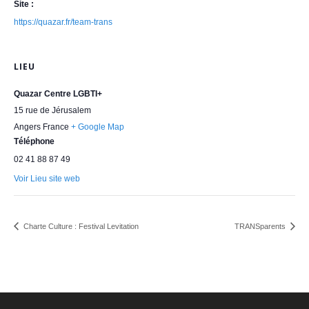
Site :
https://quazar.fr/team-trans
LIEU
Quazar Centre LGBTI+
15 rue de Jérusalem
Angers
France
+ Google Map
Téléphone
02 41 88 87 49
Voir Lieu site web
Charte Culture : Festival Levitation
TRANSparents