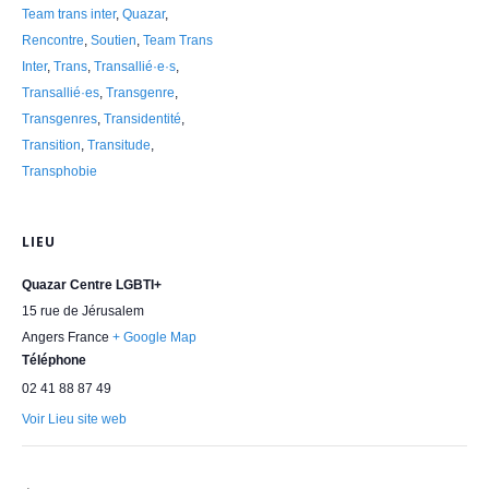
Team trans inter
,
Quazar
,
Rencontre
,
Soutien
,
Team Trans
Inter
,
Trans
,
Transallié·e·s
,
Transallié·es
,
Transgenre
,
Transgenres
,
Transidentité
,
Transition
,
Transitude
,
Transphobie
LIEU
Quazar Centre LGBTI+
15 rue de Jérusalem
Angers
France
+ Google Map
Téléphone
02 41 88 87 49
Voir Lieu site web