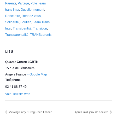
Parents
,
Partage
,
Pôle Team
trans inter
,
Questionnement
,
Rencontre
,
Rendez-vous
,
Solidarité
,
Soutien
,
Team Trans
Inter
,
Transidentité
,
Transition
,
Transparentalité
,
TRANSparents
LIEU
Quazar Centre LGBTI+
15 rue de Jérusalem
Angers
France
+ Google Map
Téléphone
02 41 88 87 49
Voir Lieu site web
Viewing Party : Drag Race France
Après-midi jeux de société