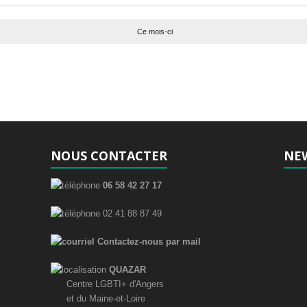
n
n
n
s
s
s
t
t
t
Ce mois-ci
s
s
s
NOUS CONTACTER
NE
06 58 42 27 17
02 41 88 87 49
Contactez-nous par mail
QUAZAR
Centre LGBTI+ d'Angers
et du Maine-et-Loire