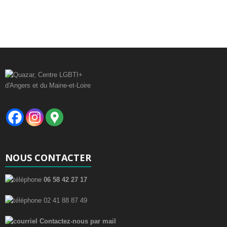
è
n
e
m
e
n
t
s
NOUS CONTACTER
06 58 42 27 17
02 41 88 87 49
Contactez-nous par mail