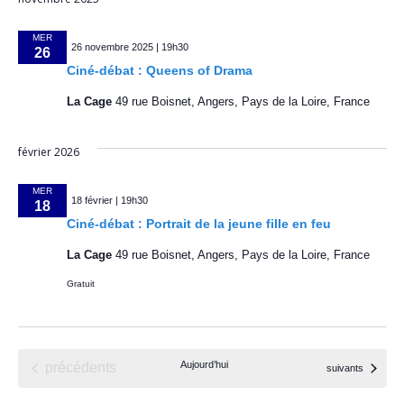
m
t
e
MER
i
26 novembre 2025 | 19h30
n
26
Ciné-débat : Queens of Drama
t
o
La Cage
49 rue Boisnet, Angers, Pays de la Loire, France
n
d
février 2026
e
MER
18 février | 19h30
18
v
Ciné-débat : Portrait de la jeune fille en feu
u
La Cage
49 rue Boisnet, Angers, Pays de la Loire, France
Gratuit
e
s
É
Évènements
Aujourd’hui
précédents
Évènements
suivants
v