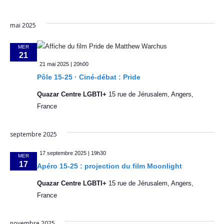
t
m
r
n
i
n
e
c
mai 2025
o
e
z
n
h
n
MER
u
21
d
t
e
n
21 mai 2025 | 20h00
e
e
Pôle 15-25 · Ciné-débat : Pride
s
e
d
v
a
Quazar Centre LGBTI+
15 rue de Jérusalem, Angers,
t
t
u
France
e
n
e
.
s
septembre 2025
a
É
17 septembre 2025 | 19h30
v
MER
v
17
Apéro 15-25 : projection du film Moonlight
i
è
Quazar Centre LGBTI+
15 rue de Jérusalem, Angers,
g
n
France
e
a
novembre 2025