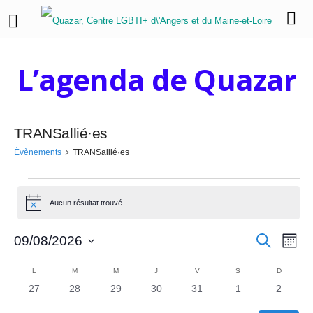
L’agenda de Quazar
TRANSallié·es
Évènements
TRANSallié·es
É
Aucun résultat trouvé.
N
v
o
t
R
N
è
R
09/08/2026
i
M
e
c
o
a
S
e
c
e
n
C
i
h
é
L
LUNDI
M
MARDI
M
MERCREDI
J
JEUDI
V
VENDREDI
S
SAMEDI
D
DIMANC
v
s
e
l
0
0
0
0
0
0
0
27
28
29
30
31
1
2
c
e
a
r
i
e
é
é
é
é
é
é
é
c