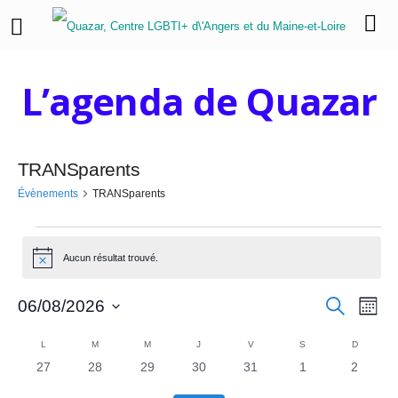
L’agenda de Quazar
TRANSparents
Évènements
TRANSparents
É
Aucun résultat trouvé.
N
v
o
t
R
N
è
R
06/08/2026
i
M
e
c
o
a
S
e
c
e
n
C
i
h
é
L
LUNDI
M
MARDI
M
MERCREDI
J
JEUDI
V
VENDREDI
S
SAMEDI
D
DIMANC
v
s
e
l
0
0
0
0
0
0
0
27
28
29
30
31
1
2
c
e
a
r
i
e
é
é
é
é
é
é
é
c