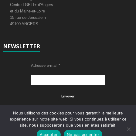
Centre LGBTI+ d'Angers
É
et du Maine-et-Loire
v
15 rue de Jérusalem
49100 ANGERS
è
n
NEWSLETTER
e
m
Adresse e-mail
*
e
n
t
s
Nous utilisons des cookies pour vous garantir la meilleure
expérience sur notre site web. Si vous continuez à utiliser ce
site, nous supposerons que vous en êtes satisfait.
Accepter
Ne pas accepter