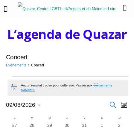
L’agenda de Quazar
Concert
Évènements
Concert
É
Aucun résultat trouvé pour cette vue. Passer aux
évènements
N
v
suivants
.
o
t
è
R
N
i
R
09/08/2026
M
c
e
o
a
S
e
n
c
e
C
i
h
é
L
LUNDI
M
MARDI
M
MERCREDI
J
JEUDI
V
VENDREDI
S
SAMEDI
D
DIMANC
v
s
e
e
l
0
0
0
0
0
0
0
27
28
29
30
31
1
2
c
a
r
i
e
é
é
é
é
é
é
é
c