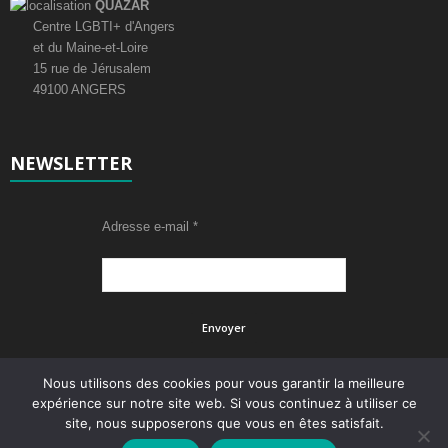
QUAZAR
É
Centre LGBTI+ d'Angers
et du Maine-et-Loire
v
15 rue de Jérusalem
49100 ANGERS
è
n
NEWSLETTER
e
m
Adresse e-mail
*
e
n
t
s
Nous utilisons des cookies pour vous garantir la meilleure
expérience sur notre site web. Si vous continuez à utiliser ce
site, nous supposerons que vous en êtes satisfait.