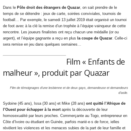
Dans le
Pôle droit des étrangers de Quazar
, on sait prendre de le
temps de se détendre : jeux de carte, soirées conviviales, tournois de
football… Par exemple, le samedi 13 juillet 2019 était organisé un tournoi
de foot avec à la clé la remise d’un trophée à l’équipe vainqueur de cette
rencontre. Les joueurs finalistes ont reçu chacun une médaille (or ou
argent), et l’équipe gagnante a reçu en plus
la coupe de Quazar
. Celle-ci
sera remise en jeu dans quelques semaines…
Film « Enfants de
malheur », produit par Quazar
Film de témoignages d’une lesbienne et de deux gays, demandeuse et demandeurs
d’asile.
Sydoine (45 ans), Issa (30 ans) et Mike (28 ans)
ont quitté l’Afrique de
l’Ouest pour échapper à la mort
après la découverte de leur
homosexualité par leurs proches. Commerçante au Togo, entrepreneur en
Côte d’Ivoire ou étudiant en Guinée, parfois marié·e·s de force, ielles
révèlent les violences et les menaces subies de la part de leur famille et