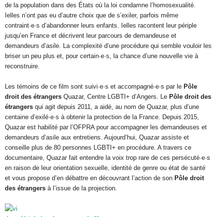
de la population dans des États où la loi condamne l’homosexualité.
Ielles n’ont pas eu d’autre choix que de s’exiler, parfois même
contraint·e·s d’abandonner leurs enfants. Ielles racontent leur périple
jusqu’en France et décrivent leur parcours de demandeuse et
demandeurs d’asile. La complexité d’une procédure qui semble vouloir les
briser un peu plus et, pour certain·e·s, la chance d’une nouvelle vie à
reconstruire.
Les témoins de ce film sont suivi·e·s et accompagné·e·s par le
Pôle
droit des étrangers
Quazar, Centre LGBTI+ d’Angers. Le
Pôle droit des
étrangers
qui agit depuis 2011, a aidé, au nom de Quazar, plus d’une
centaine d’exilé·e·s à obtenir la protection de la France. Depuis 2015,
Quazar est habilité par l’OFPRA pour accompagner les demandeuses et
demandeurs d’asile aux entretiens. Aujourd’hui, Quazar assiste et
conseille plus de 80 personnes LGBTI+ en procédure. A travers ce
documentaire, Quazar fait entendre la voix trop rare de ces persécuté·e·s
en raison de leur orientation sexuelle, identité de genre ou état de santé
et vous propose d’en débattre en découvrant l’action de son
Pôle droit
des étrangers
à l’issue de la projection.