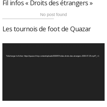
Fil infos « Droits des étrangers »
No post found
Les tournois de foot de Quazar
Lecteur
Media error: Format(s) not supported or source(s) not found
vidéo
Télécharger le fichier: https://quazar.fr/wp-content/uploads/2020/07/video-droits-des-etrangers-2020-07-25.mp4?_=1