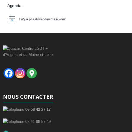
Agenda
Il n’y a pas d’évènements à venir.
N
o
t
i
c
e
NOUS CONTACTER
06 58 42 27 17
02 41 88 87 49