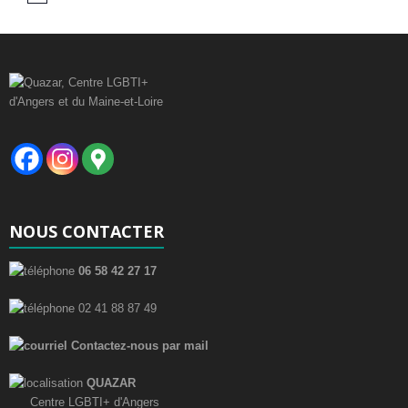
o
t
i
c
e
NOUS CONTACTER
06 58 42 27 17
02 41 88 87 49
Contactez-nous par mail
QUAZAR
Centre LGBTI+ d'Angers