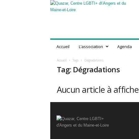
Q
u
a
z
a
r
,
Accueil
L’association
Agenda
C
e
Accueil
Tags
Dégradations
n
Tag: Dégradations
t
r
e
Aucun article à affiche
L
G
B
T
I
+
d
'