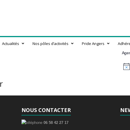
Actualités
Nos pôles d’activités
Pride Angers
Adhér
Age
N
o
t
r
i
c
e
NOUS CONTACTER
NE
06 58 42 27 17