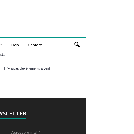
er
Don
Contact
nda
Il n’y a pas d’évènements à venir.
WSLETTER
Adresse e-mail
*